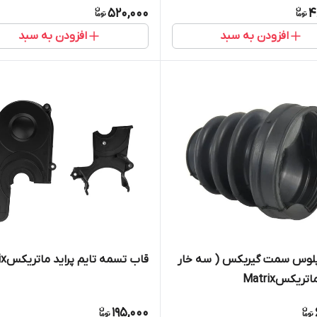
520,000
4
افزودن به سبد
افزودن به سبد
 پلوس سمت گیربکس ( سه خار
قاب تسمه تایم پراید ماتریکسMatrix
تریکسMatrix
195,000