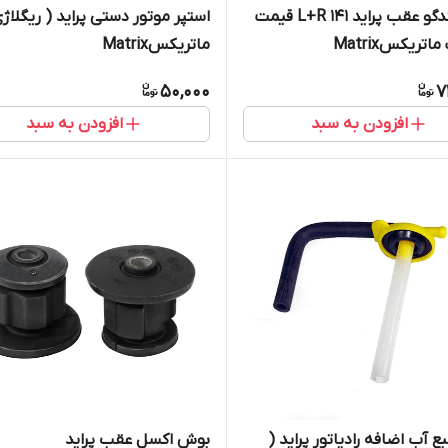
قاب بلندگو عقب پراید ۱۴۱ L+R قیمت
استپر موتور دستی پراید ( ریگلاژی
تریکسMatrix
ماتریکسMatrix
50,000
7
افزودن به سبد
افزودن به سبد
 آب اضافه رادیاتور پراید (
بوش اکسل عقب پراید