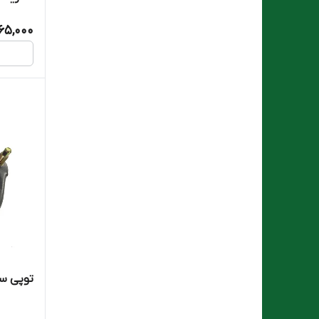
65,000
توپی سر 