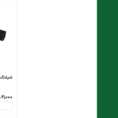
شیلنگ یو ( U ) پراید
21,000