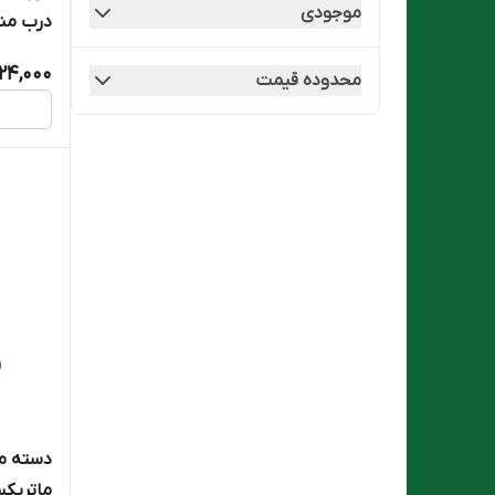
موجودی
درب منبع
24,000
محدوده قیمت
ماتریکسrix