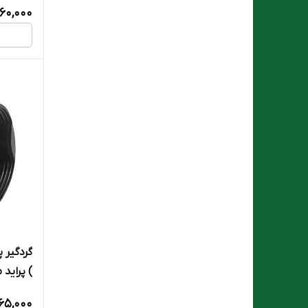
60,000
گردگیر
) پراید ما
65,000