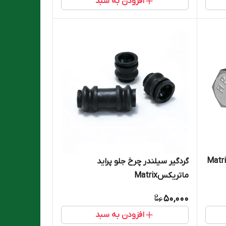
افزودن به سبد
گردگیر سیلندر چرخ جلو پراید
ماتریکسMatrix
50,000
افزودن به سبد