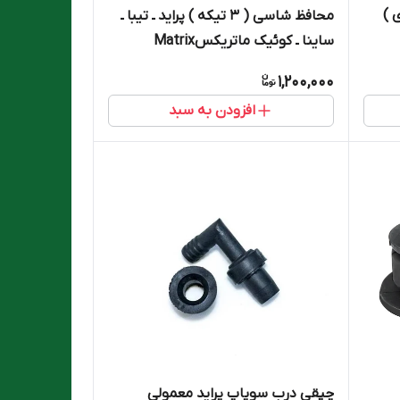
 )
محافظ شاسی ( ۳ تیکه ) پراید ـ تیبا ـ
ساینا ـ کوئیک ماتریکسMatrix
1,200,000
افزودن به سبد
چپقی درب سوپاپ پراید معمولی