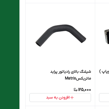
پاپ )
شیلنگ بالای رادیاتور پراید
ماتریکسMatrix
125,000
افزودن به سبد