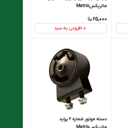
ماتریکسMatrix
25,000
افزودن به سبد
دسته موتور شماره ۲ پراید
ماتریکسMatrix