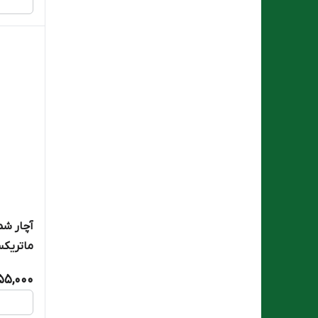
آچار شمع
ماتریکسrix
55,000