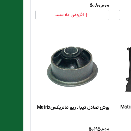
80,000
افزودن به سبد
بوش تعادل تیبا ـ ریو ماتریکسMatrix
195,000