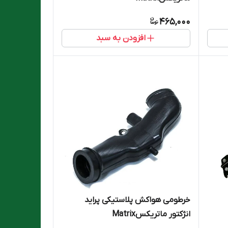
465,000
افزودن به سبد
خرطومی هواکش پلاستیکی پراید
انژکتور ماتریکسMatrix