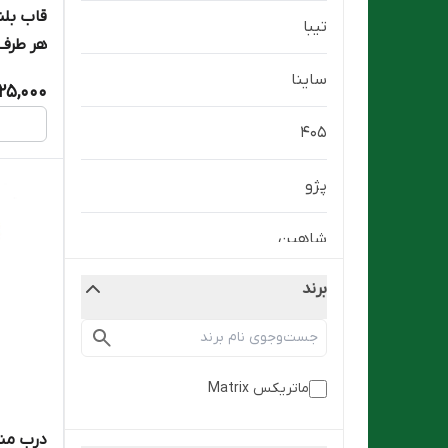
تیبا
هر طرف ما
ساینا
25,000
۴۰۵
پژو
شاهین
برند
کوئیک
سمند
ماتریکس Matrix
درب منبع