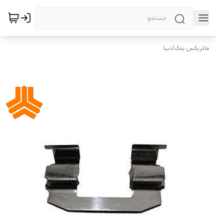
ماتریکس یدک
/
تیبا