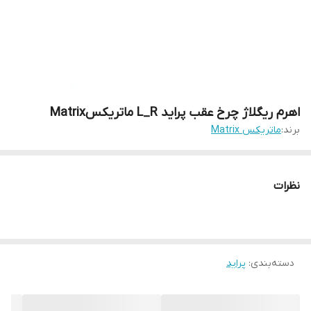
اهرم ریگلاژ چرخ عقب پراید L_R ماتریکسMatrix
برند:
ماتریکس Matrix
نظرات
دسته‌بندی
:
پراید