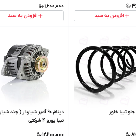
1,600,000
4
افزودن به سبد
افزودن به سبد
جلو تیبا خاور
دینام ۹۰ آمپر شیاردار ( چند شیار
تیبا یورو ۴ شرکتی
12,200,000
8