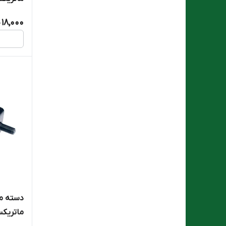
18,000
ماتریکسrix