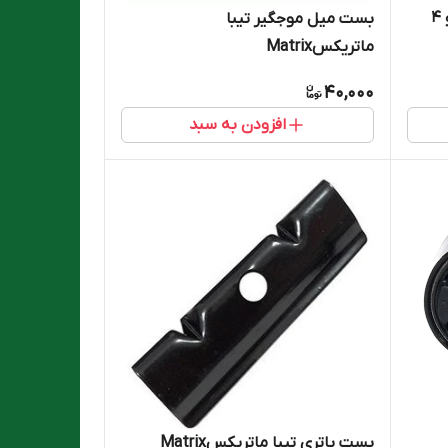
سر سیلندر کامل تیبا یورو ۲ یورو ۴
بست میل موجگیر تیبا
ماتریکسMatrix
40,000
افزودن به سبد
بست باتری تیبا ماتریکسMatrix