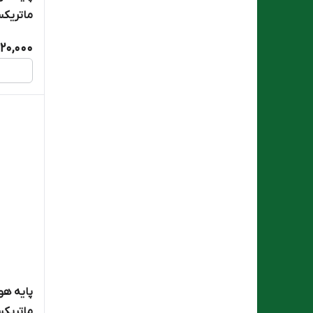
ماتریکسrix
20,000
پایه هو
ماتریکسrix