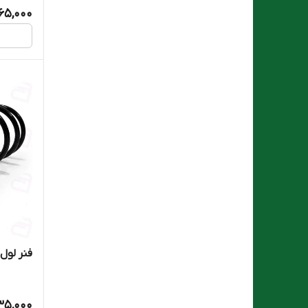
65,000
فنر لول 
35,000