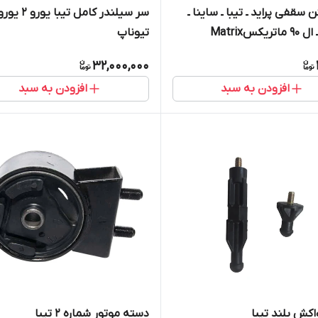
ن سقفی پراید ـ تیبا ـ ساینا ـ
یکسMatrix
تیوناپ
32,000,000
افزودن به سبد
افزودن به سبد
اکش بلند تیبا
دسته موتور شماره ۲ تیبا