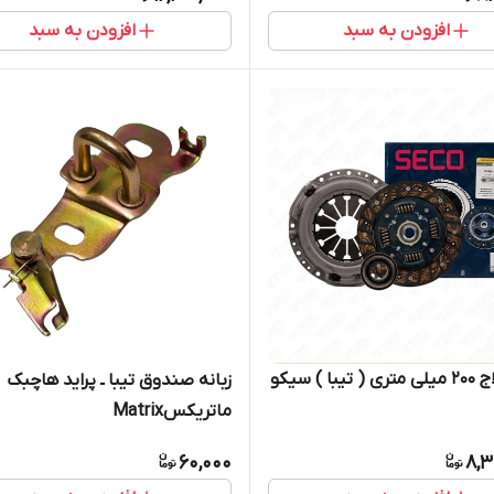
افزودن به سبد
افزودن به سبد
کیت کلاج ۲۰۰ میلی متری ( تیبا ) سیکو
زبانه صندوق تیبا ـ پراید هاچبک
ماتریکسMatrix
60,000
8,3