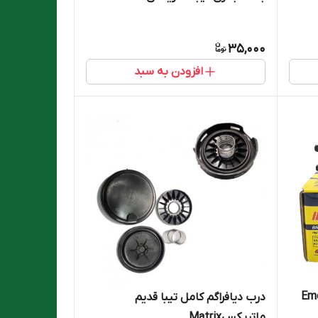
35,000
افزودن به سبد
درب دیافراگم کامل تیبا قدیم
ماتریکسMatrix