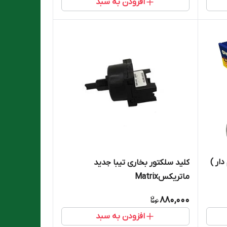
افزودن به سبد
دار )
کلید سلکتور بخاری تیبا جدید
ماتریکسMatrix
880,000
افزودن به سبد