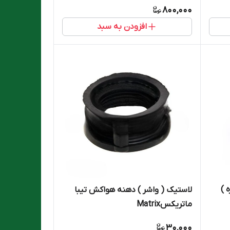
800,000
افزودن به سبد
ه )
لاستیک ( واشر ) دهنه هواکش تیبا
ماتریکسMatrix
30,000