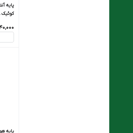
سیکو
پایه آنت
کوئیک ـ ال ۹۰ ماتر
ماتریکس Matrix
40,000
هانتر Hunter
وارداتی
ویژن Visiun
پایه هو