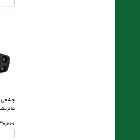
چشمی شی
ماتریکسrix
30,000