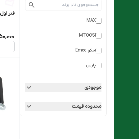
فنر لول عقب
MAX
MTOOSI
50,000
امکو Emco
پارس
تیوناپ TuneUp
موجودی
خاور
محدوده قیمت
رفیع نیا
سایپا