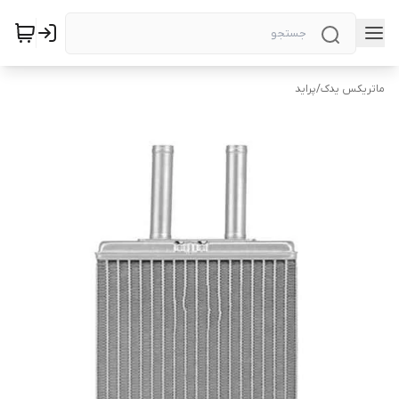
ماتریکس یدک
/
پراید