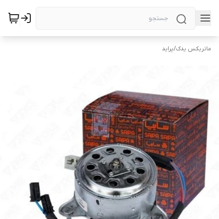
ماتریکس یدک
/
پراید