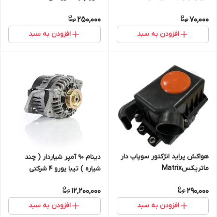
250,000
70,000
افزودن به سبد
افزودن به سبد
هواکش پراید انژکتور سوپاپ دار
دینام ۹۰ آمپر شیاردار ( چند
ماتریکسMatrix
شیاره ) تیبا یورو ۴ شرکتی
12,200,000
290,000
افزودن به سبد
افزودن به سبد