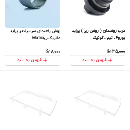
درب روغندان ( روغن ریز ) پراید
بوش راهنمای سرسیلندر پراید
یورو۴ ـ تیبا ـ کوئیک
ماتریکسMatrix
ماتریکسMatrix
8,000
35,000
افزودن به سبد
افزودن به سبد