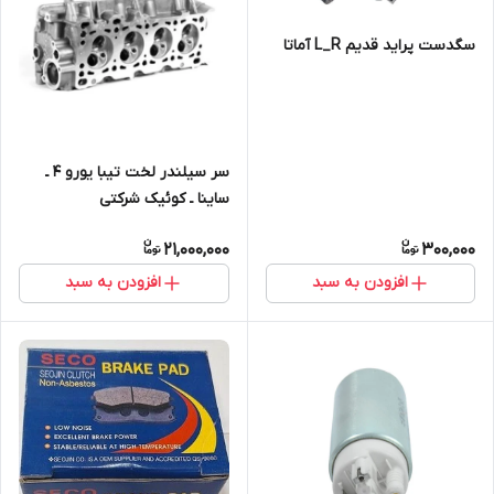
سگدست پراید قدیم L_R آماتا
سر سیلندر لخت تیبا یورو ۴ ـ
ساینا ـ کوئیک شرکتی
21,000,000
300,000
افزودن به سبد
افزودن به سبد