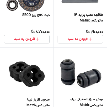
طاقچه عقب پراید ۱۴۱
کیت کلاج ریو SECO
ماتریکسMatrix
8,700,000
1,900,000
افزودن به سبد
افزودن به سبد
بوش طبق لاستیکی پراید
منجید اگزوز تیبا
ماتریکسMatrix
ماتریکسMatrix