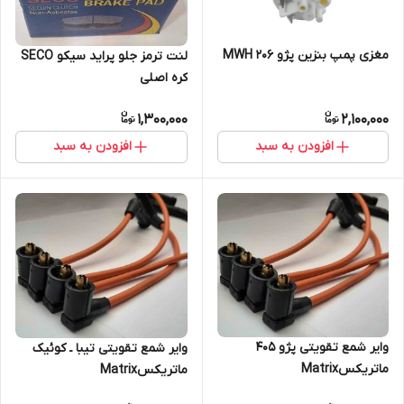
مغزی پمپ بنزین پژو ۲۰۶ MWH
لنت ترمز جلو پراید سیکو SECO
کره اصلی
1,300,000
2,100,000
افزودن به سبد
افزودن به سبد
وایر شمع تقویتی پژو ۴۰۵
وایر شمع تقویتی تیبا ـ کوئیک
ماتریکسMatrix
ماتریکسMatrix