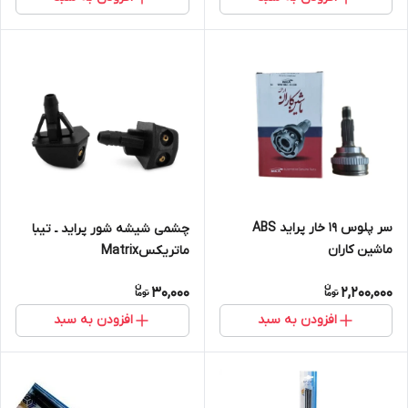
سر پلوس ۱۹ خار پراید ABS
چشمی شیشه شور پراید ـ تیبا
ماشین کاران
ماتریکسMatrix
30,000
2,200,000
افزودن به سبد
افزودن به سبد