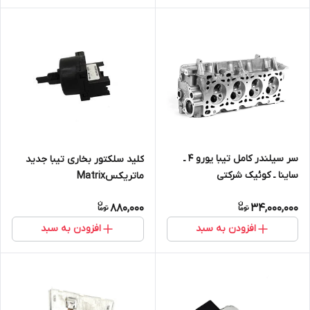
سر سیلندر کامل تیبا یورو ۴ ـ
کلید سلکتور بخاری تیبا جدید
ساینا ـ کوئیک شرکتی
ماتریکسMatrix
880,000
34,000,000
افزودن به سبد
افزودن به سبد