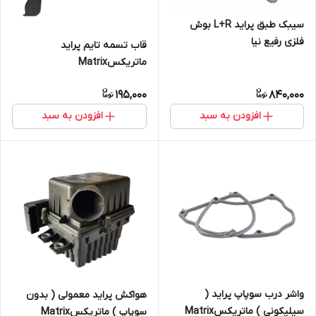
سیبک طبق پراید L+R بوش
فلزی رفیع نیا
قاب تسمه تایم پراید
ماتریکسMatrix
195,000
840,000
افزودن به سبد
افزودن به سبد
واشر درب سوپاپ پراید (
هواکش پراید معمولی ( بدون
سیلیکونی ) ماتریکسMatrix
سوپاپ ) ماتریکسMatrix