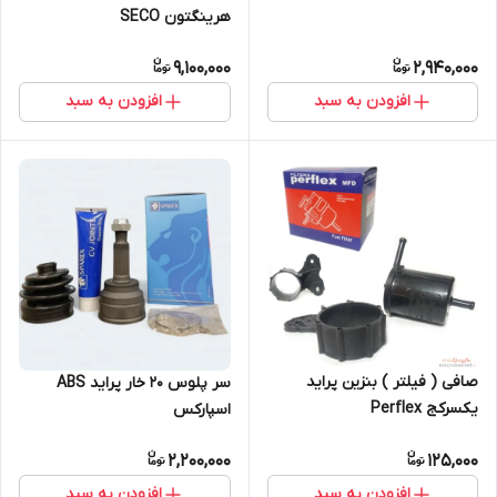
هرینگتون SECO
9,100,000
2,940,000
افزودن به سبد
افزودن به سبد
صافی ( فیلتر ) بنزین پراید
سر پلوس ۲۰ خار پراید ABS
یکسرکج Perflex
اسپارکس
2,200,000
125,000
افزودن به سبد
افزودن به سبد