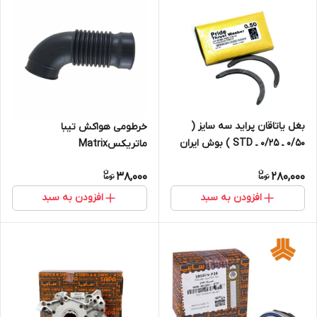
بغل یاتاقان پراید سه سایز (
خرطومی هواکش تیبا
۰/۵۰ ـ ۰/۲۵ ـ STD ) بوش ایران
ماتریکسMatrix
38,000
280,000
افزودن به سبد
افزودن به سبد