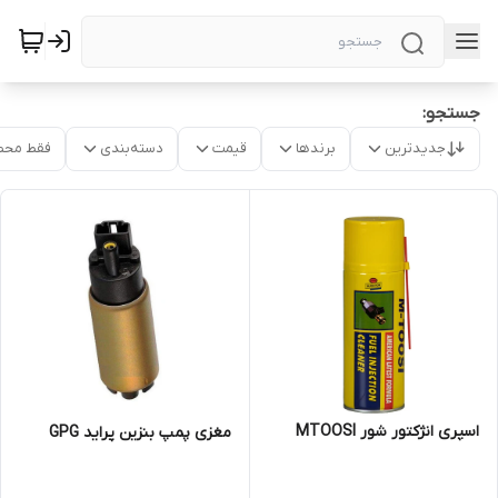
جستجو:
جدیدترین
برندها
قیمت
دسته‌بندی
فقط محص
اسپری انژکتور شور MTOOSI
مغزی پمپ بنزین پراید GPG