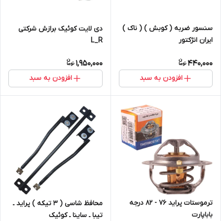
سنسور ضربه ( کوبش ) ( ناک )
دی لایت کوئیک برازش شرکتی
ایران انژکتور
L_R
1,950,000
440,000
افزودن به سبد
افزودن به سبد
ترموستات پراید ۷۶ - ۸۲ درجه
محافظ شاسی ( ۳ تیکه ) پراید ـ
باباپارت
تیبا ـ ساینا ـ کوئیک