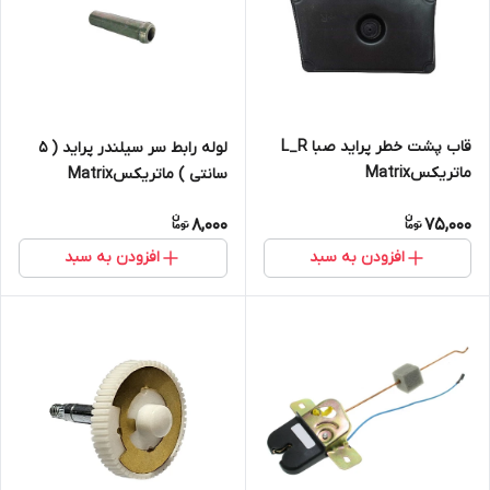
قاب پشت خطر پراید صبا L_R
لوله رابط سر سیلندر پراید ( ۵
ماتریکسMatrix
سانتی ) ماتریکسMatrix
8,000
75,000
افزودن به سبد
افزودن به سبد