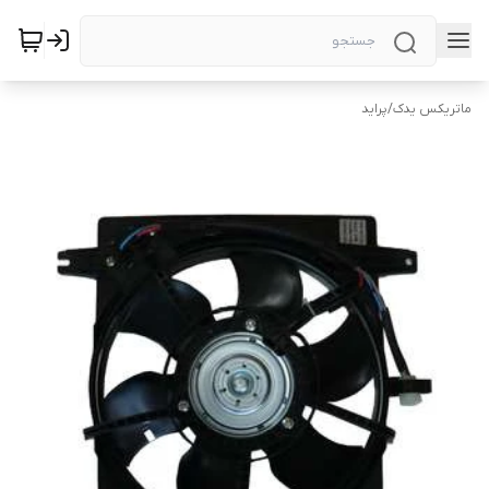
ماتریکس یدک
/
پراید