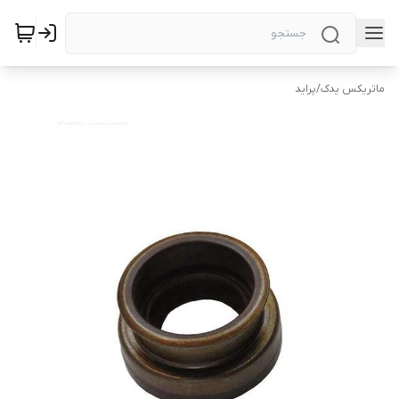
ماتریکس یدک
/
پراید