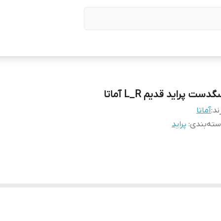
دست پراید قدیم L_R آماتا
ند:
آماتا
ته‌بندی
:
پراید