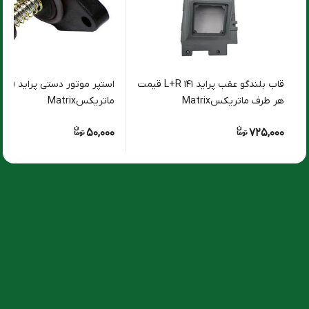
قاب بلندگو عقب پراید ۱۴۱ L+R قیمت
استپر موتور دستی پراید ( ریگ
هر طرف ماتریکسMatrix
ماتریکسMatrix
50,000
725,000