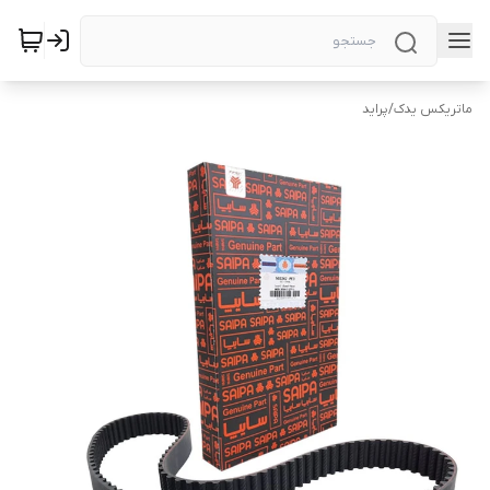
ماتریکس یدک
/
پراید