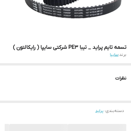
تسمه تایم پراید _ تیبا PE3 شرکتی سایپا ( رایکالتون )
برند:
سایپا
نظرات
دسته‌بندی
:
پراید