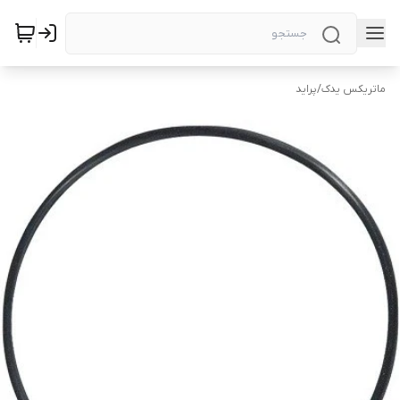
ماتریکس یدک
/
پراید