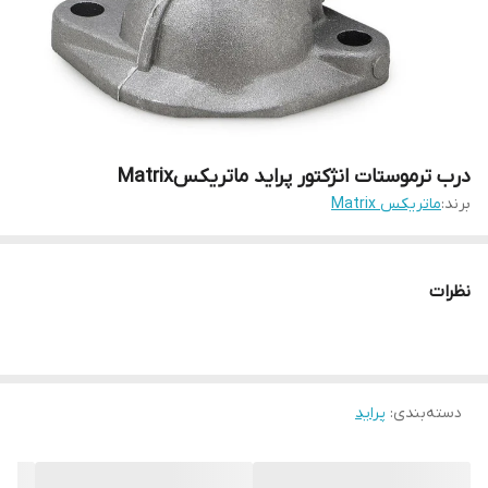
درب ترموستات انژکتور پراید ماتریکسMatrix
برند:
ماتریکس Matrix
نظرات
دسته‌بندی
:
پراید