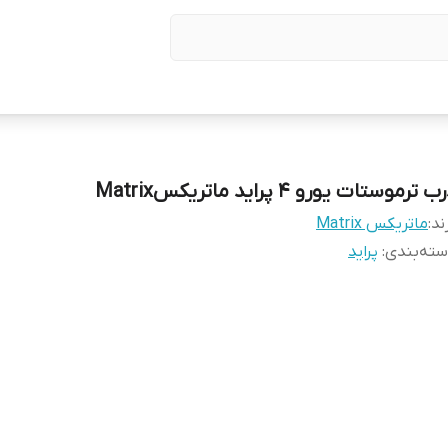
ب ترموستات یورو ۴ پراید ماتریکسMatrix
ند:
ماتریکس Matrix
ته‌بندی
:
پراید