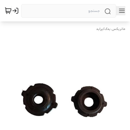
ماتریکس یدک
/
پراید