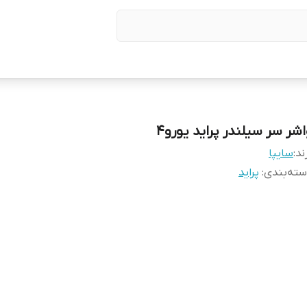
اشر سر سیلندر پراید یورو۴
ند:
سایپا
ته‌بندی
:
پراید