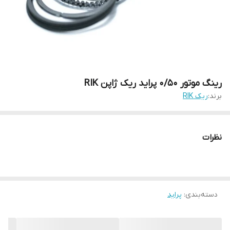
رینگ موتور ۰/۵۰ پراید ریک ژاپن RIK
برند:
ریک RIK
نظرات
دسته‌بندی
:
پراید