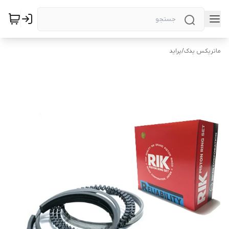
ماتریکس یدک
/
پراید