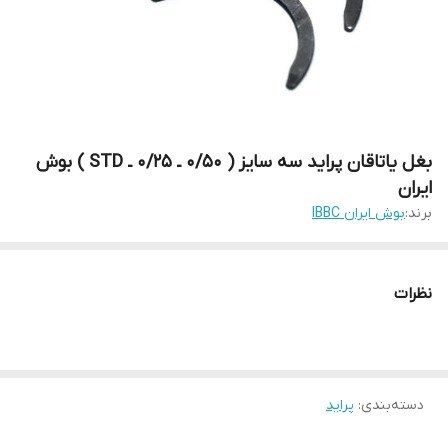
بغل یاتاقان پراید سه سایز ( ۰/۵۰ ـ ۰/۲۵ ـ STD ) بوش
ایران
برند:
بوش ایران IBBC
نظرات
دسته‌بندی
:
پراید