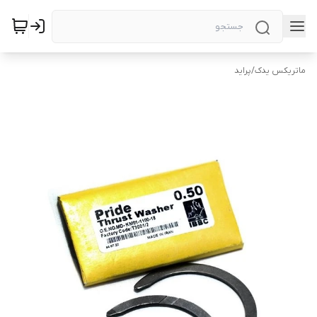
ماتریکس یدک
/
پراید