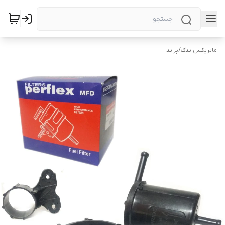
ماتریکس یدک
/
پراید