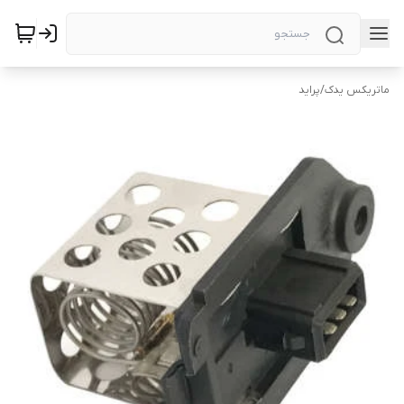
ماتریکس یدک
/
پراید