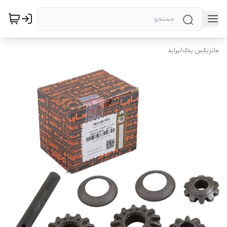
ماتریکس یدک
/
پراید