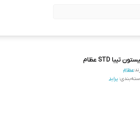
ستون تیبا STD عظام
ند:
عظام
ته‌بندی
:
پراید