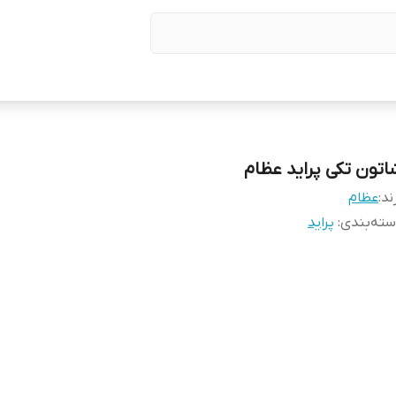
اتون تکی پراید عظام
ند:
عظام
ته‌بندی
:
پراید