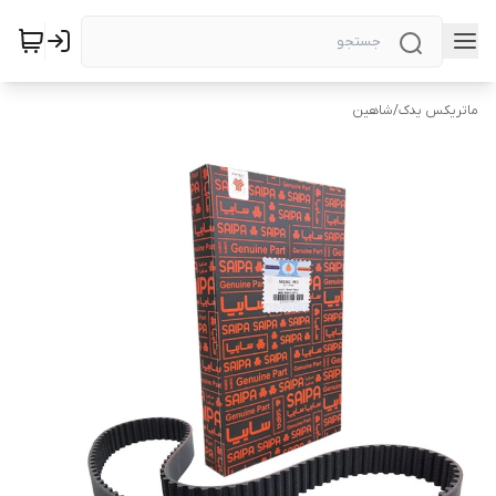
ماتریکس یدک
/
شاهین