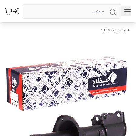
ماتریکس یدک
/
پراید