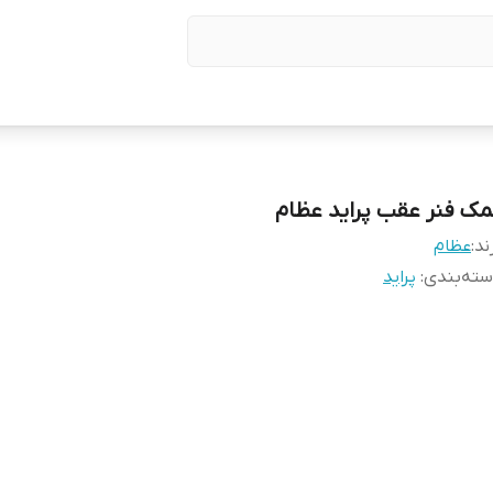
مک فنر عقب پراید عظام
ند:
عظام
ته‌بندی
:
پراید