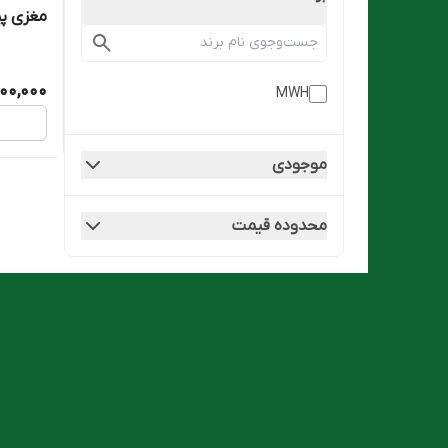
مغزی پمپ
000,000
MWH
موجودی
محدوده قیمت