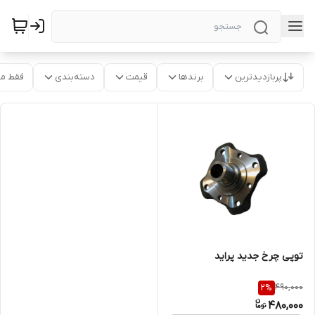
پربازدیدترین
برندها
قیمت
دسته‌بندی
فقط م
توپی چرخ جدید پراید
490,000
2
%
480,000