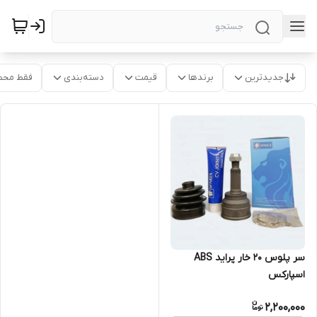
جدیدترین
برندها
قیمت
دسته‌بندی
فقط محص
سر پلوس ۲۰ خار پراید ABS
اسپارکس
2,200,000