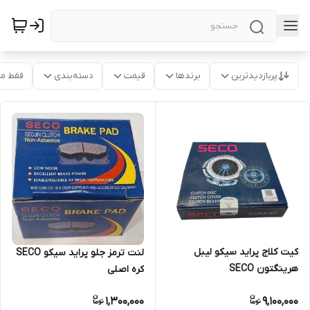
پربازدیدترین
برندها
قیمت
دسته‌بندی
فقط م
کیت کلاج پراید سیکو لیبل
لنت ترمز جلو پراید سیکو SECO
هرینگتون SECO
کره اصلی
1,300,000
9,100,000