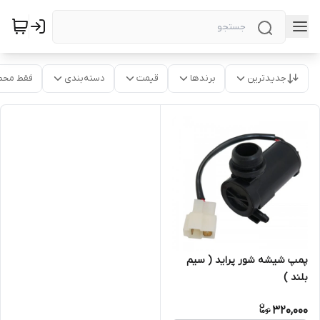
جدیدترین
برندها
قیمت
دسته‌بندی
فقط محص
پمپ شیشه شور پراید ( سیم
بلند )
320,000