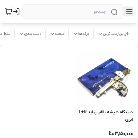
پربازدیدترین
برندها
قیمت
دسته‌بندی
فقط م
دستگاه شیشه بالابر پراید L+R
ابری
3,150,000